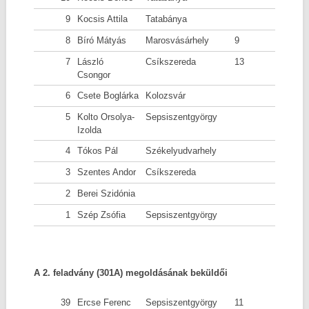
9
Kocsis Attila
Tatabánya
8
Bíró Mátyás
Marosvásárhely
9
7
László
Csíkszereda
13
Csongor
6
Csete Boglárka
Kolozsvár
5
Kolto Orsolya-
Sepsiszentgyörgy
Izolda
4
Tókos Pál
Székelyudvarhely
3
Szentes Andor
Csíkszereda
2
Berei Szidónia
1
Szép Zsófia
Sepsiszentgyörgy
A 2. feladvány (301A) megoldásának beküldői
39
Ercse Ferenc
Sepsiszentgyörgy
11