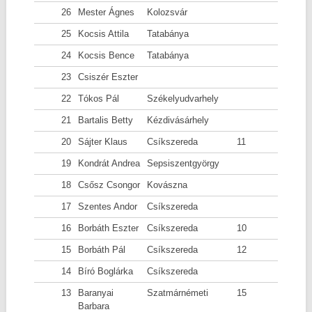
26
Mester Ágnes
Kolozsvár
25
Kocsis Attila
Tatabánya
24
Kocsis Bence
Tatabánya
23
Csiszér Eszter
22
Tókos Pál
Székelyudvarhely
21
Bartalis Betty
Kézdivásárhely
20
Sájter Klaus
Csíkszereda
11
19
Kondrát Andrea
Sepsiszentgyörgy
18
Csősz Csongor
Kovászna
17
Szentes Andor
Csíkszereda
16
Borbáth Eszter
Csíkszereda
10
15
Borbáth Pál
Csíkszereda
12
14
Bíró Boglárka
Csíkszereda
13
Baranyai
Szatmárnémeti
15
Barbara