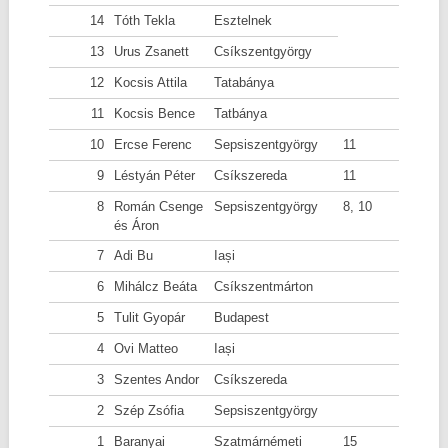
14
Tóth Tekla
Esztelnek
13
Urus Zsanett
Csíkszentgyörgy
12
Kocsis Attila
Tatabánya
11
Kocsis Bence
Tatbánya
10
Ercse Ferenc
Sepsiszentgyörgy
11
9
Léstyán Péter
Csíkszereda
11
8
Román Csenge
Sepsiszentgyörgy
8, 10
és Áron
7
Adi Bu
Iași
6
Mihálcz Beáta
Csíkszentmárton
5
Tulit Gyopár
Budapest
4
Ovi Matteo
Iași
3
Szentes Andor
Csíkszereda
2
Szép Zsófia
Sepsiszentgyörgy
1
Baranyai
Szatmárnémeti
15