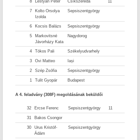
8
Léstyán Péter
Csíkszereda
11
7
Kolto Orsolya
Sepsiszentgyörgy
Izolda
6
Kocsis Balázs
Sepsiszentgyörgy
5
Markovitsné
Nagydorog
Jávorházy Kata
4
Tókos Pali
Székelyudvarhely
3
Ovi Matteo
Iași
2
Szép Zsófia
Sepsiszentgyörgy
1
Tulit Gyopár
Budapest
A 4. feladvány (308F) megoldásának beküldői
32
Ercse Ferenc
Sepsiszentgyörgy
11
31
Bakos Csongor
30
Urus Kristóf-
Sepsiszentgyörgy
Ádám