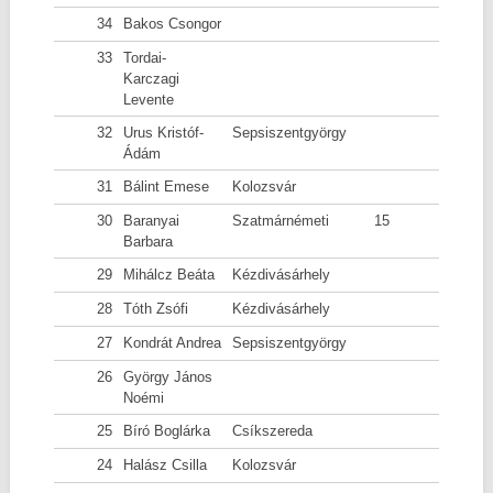
34
Bakos Csongor
33
Tordai-
Karczagi
Levente
32
Urus Kristóf-
Sepsiszentgyörgy
Ádám
31
Bálint Emese
Kolozsvár
30
Baranyai
Szatmárnémeti
15
Barbara
29
Mihálcz Beáta
Kézdivásárhely
28
Tóth Zsófi
Kézdivásárhely
27
Kondrát Andrea
Sepsiszentgyörgy
26
György János
Noémi
25
Bíró Boglárka
Csíkszereda
24
Halász Csilla
Kolozsvár