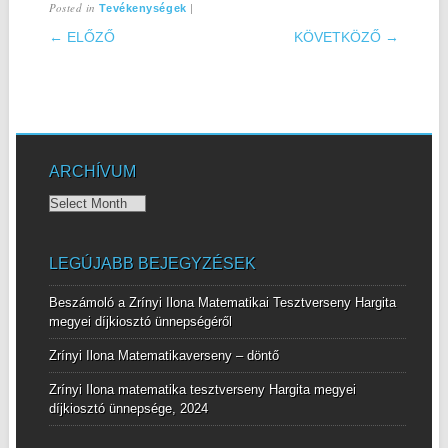
Posted in
|
Tevékenységek
POST NAVIGATION
← ELŐZŐ
KÖVETKÖZŐ →
ARCHÍVUM
Archívum
LEGÚJABB BEJEGYZÉSEK
Beszámoló a Zrínyi Ilona Matematikai Tesztverseny Hargita
megyei díjkiosztó ünnepségéről
Zrínyi Ilona Matematikaverseny – döntő
Zrínyi Ilona matematika tesztverseny Hargita megyei
díjkiosztó ünnepsége, 2024