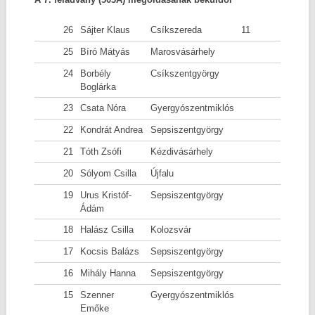
26
Sájter Klaus
Csíkszereda
11
25
Bíró Mátyás
Marosvásárhely
24
Borbély
Csíkszentgyörgy
Boglárka
23
Csata Nóra
Gyergyószentmiklós
22
Kondrát Andrea
Sepsiszentgyörgy
21
Tóth Zsófi
Kézdivásárhely
20
Sólyom Csilla
Újfalu
19
Urus Kristóf-
Sepsiszentgyörgy
Ádám
18
Halász Csilla
Kolozsvár
17
Kocsis Balázs
Sepsiszentgyörgy
16
Mihály Hanna
Sepsiszentgyörgy
15
Szenner
Gyergyószentmiklós
Emőke