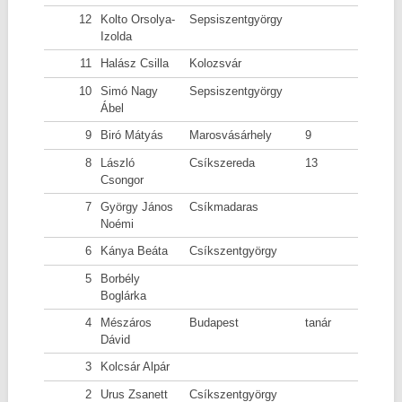
12
Kolto Orsolya-
Sepsiszentgyörgy
Izolda
11
Halász Csilla
Kolozsvár
10
Simó Nagy
Sepsiszentgyörgy
Ábel
9
Biró Mátyás
Marosvásárhely
9
8
László
Csíkszereda
13
Csongor
7
György János
Csíkmadaras
Noémi
6
Kánya Beáta
Csíkszentgyörgy
5
Borbély
Boglárka
4
Mészáros
Budapest
tanár
Dávid
3
Kolcsár Alpár
2
Urus Zsanett
Csíkszentgyörgy