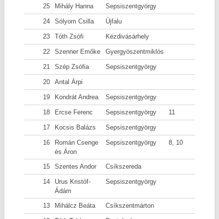
25
Mihály Hanna
Sepsiszentgyörgy
24
Sólyom Csilla
Újfalu
23
Tóth Zsófi
Kézdivásárhely
22
Szenner Emőke
Gyergyószentmiklós
21
Szép Zsófia
Sepsiszentgyörgy
20
Antal Árpi
19
Kondrát Andrea
Sepsiszentgyörgy
18
Ercse Ferenc
Sepsiszentgyörgy
11
17
Kocsis Balázs
Sepsiszentgyörgy
16
Román Csenge
Sepsiszentgyörgy
8, 10
és Áron
15
Szentes Andor
Csíkszereda
14
Urus Kristóf-
Sepsiszentgyörgy
Ádám
13
Mihálcz Beáta
Csíkszentmárton