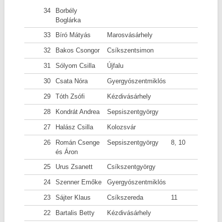
34
Borbély
Boglárka
33
Bíró Mátyás
Marosvásárhely
32
Bakos Csongor
Csíkszentsimon
31
Sólyom Csilla
Újfalu
30
Csata Nóra
Gyergyószentmiklós
29
Tóth Zsófi
Kézdivásárhely
28
Kondrát Andrea
Sepsiszentgyörgy
27
Halász Csilla
Kolozsvár
26
Román Csenge
Sepsiszentgyörgy
8, 10
és Áron
25
Urus Zsanett
Csíkszentgyörgy
24
Szenner Emőke
Gyergyószentmiklós
23
Sájter Klaus
Csíkszereda
11
22
Bartalis Betty
Kézdivásárhely