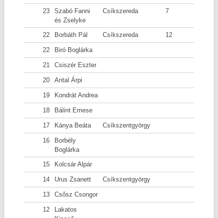
23
Szabó Fanni
Csíkszereda
7
és Zselyke
22
Borbáth Pál
Csíkszereda
12
22
Biró Boglárka
21
Csiszér Eszter
20
Antal Árpi
19
Kondrát Andrea
18
Bálint Emese
17
Kánya Beáta
Csíkszentgyörgy
16
Borbély
Boglárka
15
Kolcsár Alpár
14
Urus Zsanett
Csíkszentgyörgy
13
Csősz Csongor
12
Lakatos