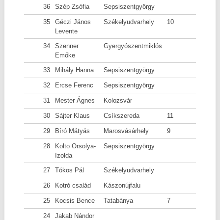
36
Szép Zsófia
Sepsiszentgyörgy
35
Géczi János
Székelyudvarhely
10
Levente
34
Szenner
Gyergyószentmiklós
Emőke
33
Mihály Hanna
Sepsiszentgyörgy
32
Ercse Ferenc
Sepsiszentgyörgy
31
Mester Ágnes
Kolozsvár
30
Sájter Klaus
Csíkszereda
11
29
Bíró Mátyás
Marosvásárhely
9
28
Kolto Orsolya-
Sepsiszentgyörgy
Izolda
27
Tókos Pál
Székelyudvarhely
26
Kotró család
Kászonújfalu
25
Kocsis Bence
Tatabánya
7
24
Jakab Nándor