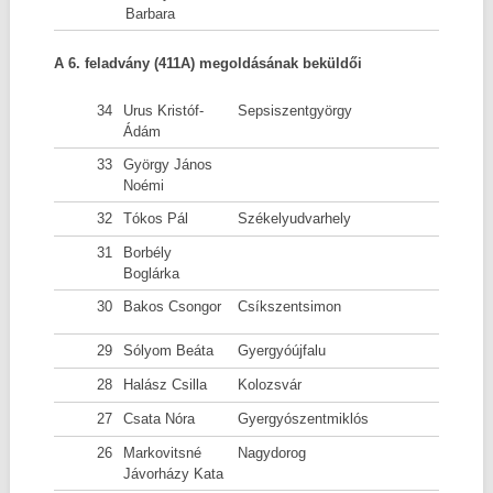
Barbara
A 6. feladvány (411A) megoldásának beküldői
34
Urus Kristóf-
Sepsiszentgyörgy
Ádám
33
György János
Noémi
32
Tókos Pál
Székelyudvarhely
31
Borbély
Boglárka
30
Bakos Csongor
Csíkszentsimon
29
Sólyom Beáta
Gyergyóújfalu
28
Halász Csilla
Kolozsvár
27
Csata Nóra
Gyergyószentmiklós
26
Markovitsné
Nagydorog
Jávorházy Kata