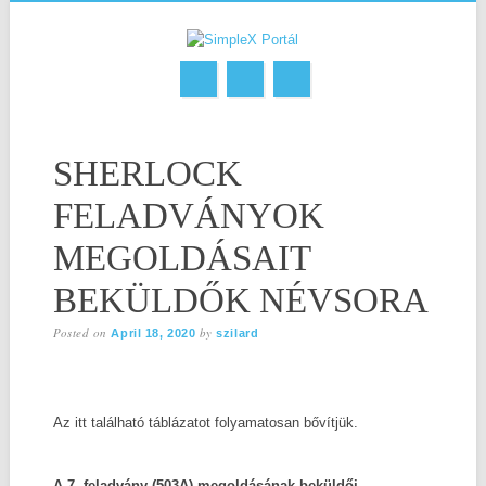
Skip
MAIN MENU
to
SHERLOCK
content
FELADVÁNYOK
MEGOLDÁSAIT
BEKÜLDŐK NÉVSORA
Posted on
by
April 18, 2020
szilard
Az itt található táblázatot folyamatosan bővítjük.
A 7. feladvány (503A) megoldásának beküldői