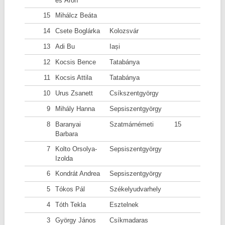
és Áron
15
Mihálcz Beáta
14
Csete Boglárka
Kolozsvár
13
Adi Bu
Iași
12
Kocsis Bence
Tatabánya
11
Kocsis Attila
Tatabánya
10
Urus Zsanett
Csíkszentgyörgy
9
Mihály Hanna
Sepsiszentgyörgy
8
Baranyai
Szatmárnémeti
15
Barbara
7
Kolto Orsolya-
Sepsiszentgyörgy
Izolda
6
Kondrát Andrea
Sepsiszentgyörgy
5
Tókos Pál
Székelyudvarhely
4
Tóth Tekla
Esztelnek
3
György János
Csíkmadaras