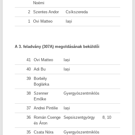
Noémi
2
Szentes Andor
Csíkszereda
1
Ovi Matteo
Iași
A 3. feladvány (307A) megoldásának beküldői
41
Ovi Matteo
Iași
40
Adi Bu
Iași
39
Borbély
Boglárka
38
Szenner
Gyergyószentmiklós
Emőke
37
Andrei Pintilie
Iași
36
Román Csenge
Sepsiszentgyörgy
8, 10
és Áron
35
Csata Nóra
Gyergyószentmiklós