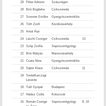
29
Péter Adrienn
Szászrégen
28
Bíró Boglárka
Csíkszereda
27
Szenner Emőke
Gyergyószentmiklós
26
Tóth Zsófi
Kézdivásárhely
25
Antal Árpi
24
László Csongor
Csíkszereda
13
23
Szép Zsófia
Sepsiszentgyörgy
22
Bíró Mátyás
Marosvásárhely
21
Csata Nóra
Gyergyószentmiklós
20
Sájter Klaus
Csíkszereda
11
19
TordaiKarczagi
Levente
18
Tulit Gyopár
Budapest
17
Halász Csilla
Kolozsvár
16
Román Csenge
Sepsiszentgyörgy
8, 10