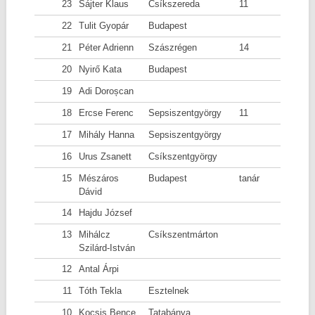
23
Sájter Klaus
Csíkszereda
11
22
Tulit Gyopár
Budapest
21
Péter Adrienn
Szászrégen
14
20
Nyirő Kata
Budapest
19
Adi Doroșcan
18
Ercse Ferenc
Sepsiszentgyörgy
11
17
Mihály Hanna
Sepsiszentgyörgy
16
Urus Zsanett
Csíkszentgyörgy
15
Mészáros
Budapest
tanár
Dávid
14
Hajdu József
13
Mihálcz
Csíkszentmárton
Szilárd-István
12
Antal Árpi
11
Tóth Tekla
Esztelnek
10
Kocsis Bence
Tatabánya