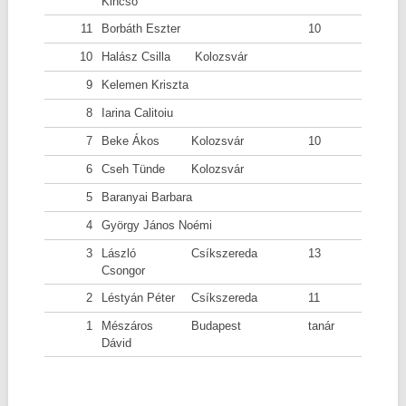
Kincső
11
Borbáth Eszter
10
10
Halász Csilla
Kolozsvár
9
Kelemen Kriszta
8
Iarina Calitoiu
7
Beke Ákos
Kolozsvár
10
6
Cseh Tünde
Kolozsvár
5
Baranyai Barbara
4
György János Noémi
3
László
Csíkszereda
13
Csongor
2
Léstyán Péter
Csíkszereda
11
1
Mészáros
Budapest
tanár
Dávid