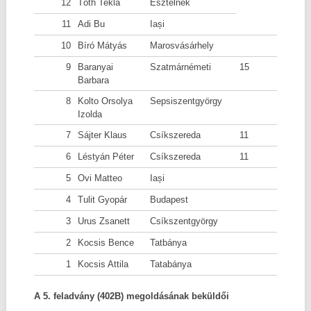
12
Tóth Tekla
Esztelnek
11
Adi Bu
Iași
10
Bíró Mátyás
Marosvásárhely
9
Baranyai
Szatmárnémeti
15
Barbara
8
Kolto Orsolya
Sepsiszentgyörgy
Izolda
7
Sájter Klaus
Csíkszereda
11
6
Léstyán Péter
Csíkszereda
11
5
Ovi Matteo
Iași
4
Tulit Gyopár
Budapest
3
Urus Zsanett
Csíkszentgyörgy
2
Kocsis Bence
Tatbánya
1
Kocsis Attila
Tatabánya
A 5. feladvány (402B) megoldásának beküldői