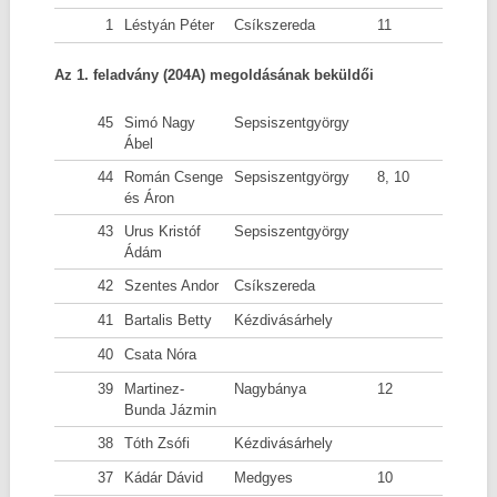
1
Léstyán Péter
Csíkszereda
11
Az 1. feladvány (204A) megoldásának beküldői
45
Simó Nagy
Sepsiszentgyörgy
Ábel
44
Román Csenge
Sepsiszentgyörgy
8, 10
és Áron
43
Urus Kristóf
Sepsiszentgyörgy
Ádám
42
Szentes Andor
Csíkszereda
41
Bartalis Betty
Kézdivásárhely
40
Csata Nóra
39
Martinez-
Nagybánya
12
Bunda Jázmin
38
Tóth Zsófi
Kézdivásárhely
37
Kádár Dávid
Medgyes
10