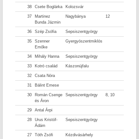
38
Csete Boglárka
Kolozsvár
37
Martinez
Nagybánya
12
Bunda Jázmin
36
Szép Zsófia
Sepsiszentgyörgy
35
Szenner
Gyergyószentmiklós
Emőke
34
Mihály Hanna
Sepsiszentgyörgy
33
Kotró család
Kászonújfalu
32
Csata Nóra
31
Bálint Emese
30
Román Csenge
Sepsiszentgyörgy
8, 10
és Áron
29
Antal Árpi
28
Urus Kristóf-
Sepsiszentgyörgy
Ádám
27
Tóth Zsófi
Kézdivásárhely