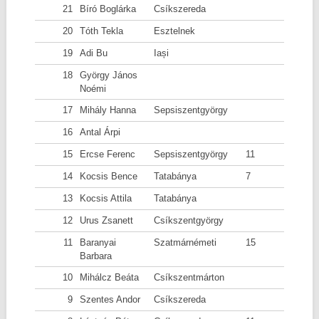
21
Bíró Boglárka
Csíkszereda
20
Tóth Tekla
Esztelnek
19
Adi Bu
Iași
18
György János
Noémi
17
Mihály Hanna
Sepsiszentgyörgy
16
Antal Árpi
15
Ercse Ferenc
Sepsiszentgyörgy
11
14
Kocsis Bence
Tatabánya
7
13
Kocsis Attila
Tatabánya
12
Urus Zsanett
Csíkszentgyörgy
11
Baranyai
Szatmárnémeti
15
Barbara
10
Mihálcz Beáta
Csíkszentmárton
9
Szentes Andor
Csíkszereda