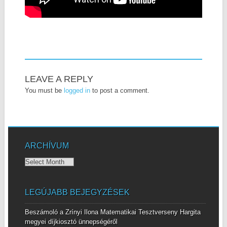
LEAVE A REPLY
You must be
logged in
to post a comment.
ARCHÍVUM
Archívum
LEGÚJABB BEJEGYZÉSEK
Beszámoló a Zrínyi Ilona Matematikai Tesztverseny Hargita
megyei díjkiosztó ünnepségéről