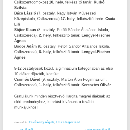
Csíkszentdomokos)
10. hely
, felkészítő tanár:
Kurkó
Szilvia
Bács László
(7. osztály, Nagy István Művészeti
Középiskola, Csíkszereda)
17. hely
, felkészítő tanár:
Csata
Lili
Sájter Klaus
(8. osztály, Petőfi Sándor Általános Iskola,
Csíkszereda),
2. hely
, felkészítő tanár:
Lengyel-Fischer
Ágnes
Bodor Ádám
(8. osztály, Petőfi Sándor Általános Iskola,
Csíkszereda),
6. hely
, felkészítő tanár:
Lengyel-Fischer
Ágnes
9-12 osztályosok közül, a gimnázium kategóriában az első
10 diákot díjazták, köztük:
Csomós Dávid
(9. osztály, Márton Áron Főgimnázium,
Csíkszereda),
1. hely
, felkészítő tanár:
Keresztes Olivér
Gratulálunk minden résztvevő Hargita megyei diáknak az
elért eredményhez, kitartást kívánunk a további
munkájukhoz!
Posted in
,
|
Tevékenységek
Uncategorized