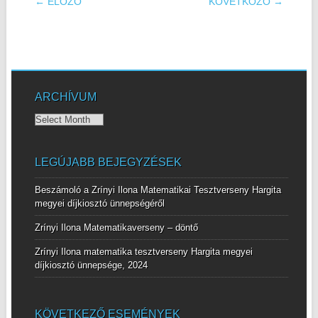
POST NAVIGATION
← ELŐZŐ
KÖVETKÖZŐ →
ARCHÍVUM
Archívum
LEGÚJABB BEJEGYZÉSEK
Beszámoló a Zrínyi Ilona Matematikai Tesztverseny Hargita
megyei díjkiosztó ünnepségéről
Zrínyi Ilona Matematikaverseny – döntő
Zrínyi Ilona matematika tesztverseny Hargita megyei
díjkiosztó ünnepsége, 2024
KÖVETKEZŐ ESEMÉNYEK