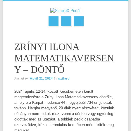
Skip
MAIN MENU
to
ZRÍNYI ILONA
content
MATEMATIKAVERSEN
Y – DÖNTŐ
Posted on
by
April 21, 2024
szilard
2024. április 12-14. között Kecskeméten került
megrendezésre a Zrínyi Ilona Matematikaverseny döntője,
amelyre a Kárpát-medence 44 megyéjéből 734-en jutottak
tovább. Hargita megyéből 29 diák nyert részvételt, közülük
néhányan nem tudtak részt venni a döntőn vagy egyénileg
oldották meg az utazást, a többiek pedig csapatba
szerveződve, közös kirándulás keretében mérettették meg
magukat.