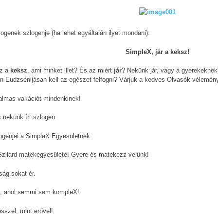
logenek szlogenje (ha lehet egyáltalán ilyet mondani):
SimpleX, jár a keksz!
az a
keksz
, ami minket illet? És az miért
jár
? Nekünk jár, vagy a gyerekeknek
n Eudzsénijásan kell az egészet felfogni? Várjuk a kedves Olvasók véleményé
talmas vakációt mindenkinek!
 nekünk írt szlogen
logenjei a SimpleX Egyesületnek:
Szilárd matekegyesülete! Gyere és matekezz velünk!
ság sokat ér.
, ahol semmi sem kompleX!
sszel, mint erővel!