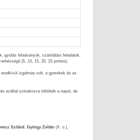
k, gyufás feladványok, számlálási feladatok,
nehézségű (5, 10, 15, 20, 25 pontos)
t, rendkívül izgalmas volt, a gyerekek és az
s ezáltal szórakozva töltötték a napot, de
rencz Szilárd
,
György Zoltán
(X. o.),