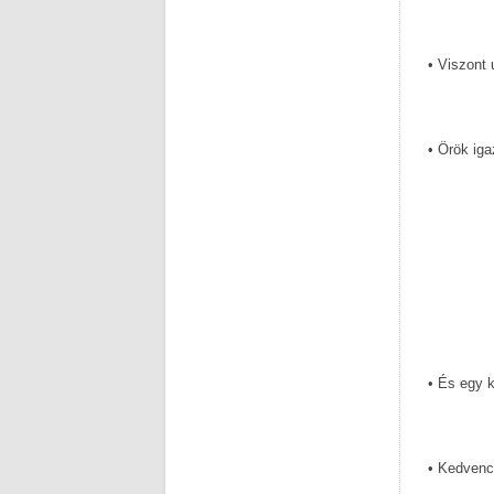
• Viszont
• Örök iga
• És egy ki
• Kedvenc