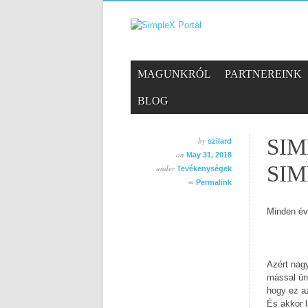
Skip
MAIN MENU
MAGUNKRÓL
PARTNEREINK
to
content
BLOG
SIM
by
szilard
on
May 31, 2018
SI
under
Tevékenységek
∞
Permalink
Minden év
Azért nag
mással ün
hogy ez a
És akkor l