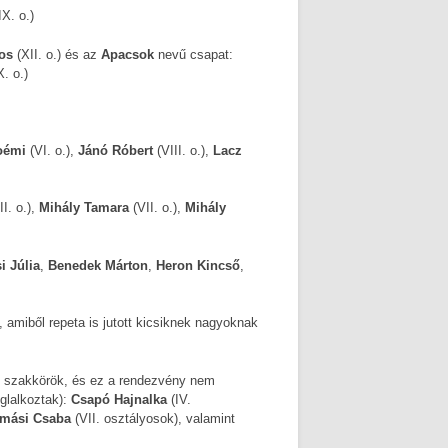
IX. o.)
os
(XII. o.) és az
Apacsok
nevű csapat:
X. o.)
oémi
(VI. o.),
Jánó Róbert
(VIII. o.),
Lacz
II. o.),
Mihály Tamara
(VII. o.),
Mihály
i Júlia
,
Benedek Márton
,
Heron Kincső
,
, amiből repeta is jutott kicsiknek nagyoknak
ó szakkörök, és ez a rendezvény nem
oglalkoztak):
Csapó Hajnalka
(IV.
mási Csaba
(VII. osztályosok), valamint