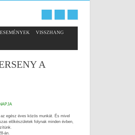
ESEMÉNYEK
VISSZHANG
VERSENY A
 NAPJA
 az egész éves közös munkát. És mivel
zas előkészületek folynak minden évben,
zítünk.
28-án.