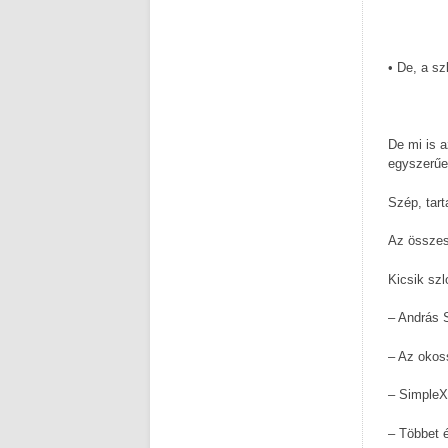
• De, a sz
De mi is 
egyszerűe
Szép, tar
Az összes
Kicsik sz
– András 
– Az okos
– SimpleX
– Többet é