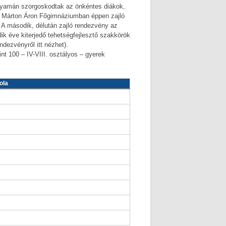
lyamán szorgoskodtak az önkéntes diákok,
 a Márton Áron Főgimnáziumban éppen zajló
 A második, délután zajló rendezvény az
dik éve kiterjedő tehetségfejlesztő szakkörök
dezvényről itt nézhet).
nt 100 – IV-VIII. osztályos – gyerek
ola