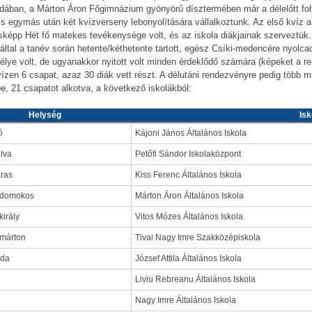
dában, a Márton Áron Főgimnázium gyönyörű dísztermében már a délelőtt fo
 is egymás után két kvízverseny lebonyolítására vállalkoztunk. Az első kvíz
sképp Hét fő matekes tevékenysége volt, és az iskola diákjainak szerveztük.
által a tanév során hetente/kéthetente tartott, egész Csíki-medencére nyolca
lye volt, de ugyanakkor nyitott volt minden érdeklődő számára (képeket a ren
ízen 6 csapat, azaz 30 diák vett részt. A délutáni rendezvényre pedig több mi
e, 21 csapatot alkotva, a következő iskolákból:
Helység
Isk
ó
Kájoni János Általános Iskola
lva
Petőfi Sándor Iskolaközpont
ras
Kiss Ferenc Általános Iskola
tdomokos
Márton Áron Általános Iskola
király
Vitos Mózes Általános Iskola
tmárton
Tivai Nagy Imre Szakközépiskola
eda
József Attila Általános Iskola
Liviu Rebreanu Általános Iskola
Nagy Imre Általános Iskola