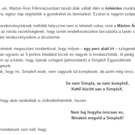
.-es, Márton Áron Főimnáziumban tanuló diák vállalt idén is
önkéntes
munkát
tva, egész nap segítették a gyerekeket és bennünket. Ezúton is nagyon szép
 rendezvényünknek méltóbb helyszíne nem is lehetett volna, mint a
Márton Á
 az iskola vezetőségének, hogy ismét rendelkezésünkre bocsátotta a tanév so
záró rendezvényünkön a dísztermet.
retnénk megosztani mindenkivel, hogy milyen –
egy perc alatt írt
– szlogene
an ugyanis az 5 pontos feladatot kicsik és nagyok is kiválasztották, itt ped
em az a kérés, hogy írjanak szlogent (jelmondatot) a SimpleX Egyesületnek.
aptunk:
uk, hogy mi, SimpleX-esek, nem vagyunk túl komplexek, de azért még nincs 
Se nem Simpla, se nem kompleX,
Kettő között van a SimpleX.
, hogy akár randioldalt is működtethetnénk, hiszen:
Nem baj hogyha nincsen ex,
Mindent megold a SimpleX!
 mondanunk sem kell, hogy: