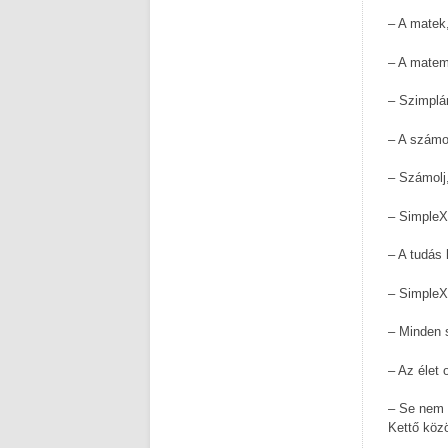
– A matek,
– A matema
– Szimplá
– A számo
– Számolj
– SimpleX 
– A tudás 
– SimpleX
– Minden 
– Az élet 
– Se nem 
Kettő köz