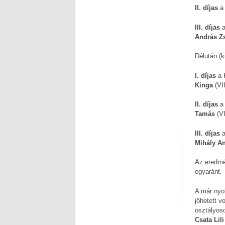
II. díjas
III. díjas
András Zs
Délután (k
I. díjas
a 
Kinga
(VII
II. díjas
a 
Tamás
(VI
III. díjas
a
Mihály A
Az eredmé
egyaránt.
A már nyo
jöhetett v
osztályoso
Csata Lili