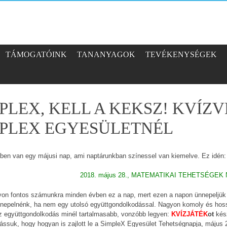
TÁMOGATÓINK
TANANYAGOK
TEVÉKENYSÉGEK
PLEX, KELL A KEKSZ! KVÍZ
MPLEX EGYESÜLETNÉL
ben van egy májusi nap, ami naptárunkban színessel van kiemelve. Ez idén:
2018. május 28., MATEMATIKAI TEHETSÉGEK
yon fontos számunkra minden évben ez a nap, mert ezen a napon ünnepeljük
nepelnénk, ha nem egy utolsó együttgondolkodással. Nagyon komoly és hoss
z együttgondolkodás minél tartalmasabb, vonzóbb legyen:
KVÍZJÁTÉK
ot
kés
ássuk, hogy hogyan is zajlott le a SimpleX Egyesület Tehetségnapja, május 