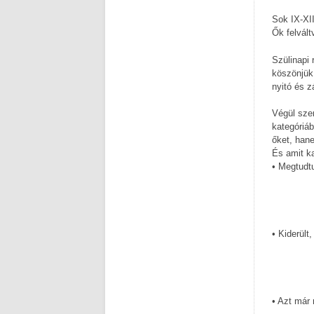
Sok IX-XII
Ők felvál
Szülinapi
köszönjük
nyitó és 
Végül sze
kategóriáb
őket, han
És amit k
• Megtudt
• Kiderült
• Azt már