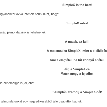
SimpleX is the best!
 ugyanakkor óvva intenek bennünket, hogy:
SimpleX relax!
zság jelmondataink is lehetnének:
A matek, az kell!
A matematika SimpleX, mint a biciklizés
Nincs elégtétel, ha túl könnyű a tétel.
Járj a SimpleX-re,
Matek megy a fejedbe.
s alliteráci(j)ó is jól jöhet:
Szimplán számolj a SimpleX-nél!
 jelmondatunkat egy negyedikesekből álló csapattól kaptuk: