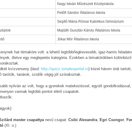
Nagy István Művészeti Középiskola
Petőfi Sándor Általános Iskola
Segítő Mária Római Katolikus Gimnázium
zéplok
Majláth Gusztáv Károly Általános Iskola
rdő
Jókai Mór Általános Iskola
enynek hat témaköre volt: a lehető legtöbb/legkevesebb, igaz-hamis feladato
ények, illetve egy meglepetés kategória. Ezekben a témakörökben különböző 
sorakoztak.
dkét kvízverseny (lásd:
http://quizz.simplexportal.ro
) közel három órát tartot
ő tanítók, tanárok, szülők végig jól szórakoztak.
sabb nyilván az volt, hogy a gyerekek matekezéssel, együtt gondolkodással, é
rsenyen vannak legtöbb pontot elérő csapatok.
tkezők:
nagyok):
Szilárd mester csapattya
nevű csapat:
Csibi Alexandra
,
Egri Csongor
,
Fe
té
(XI. o.)