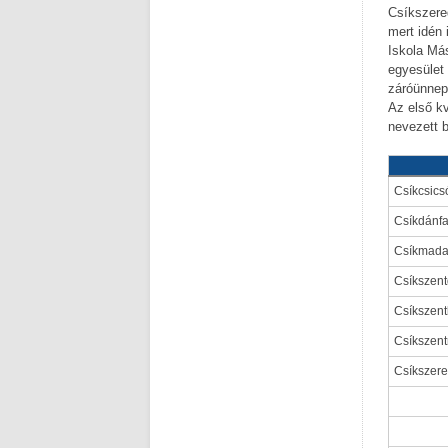
Csíkszere
mert idén
Iskola Má
egyesület 
záróünnepé
Az első kv
nevezett b
Csíkcsics
Csíkdánfa
Csíkmada
Csíkszen
Csíkszent
Csíkszen
Csíkszer