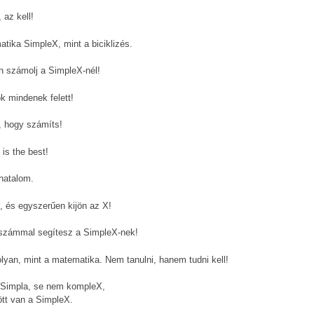
 az kell!
tika SimpleX, mint a biciklizés.
n számolj a SimpleX-nél!
k mindenek felett!
, hogy számíts!
is the best!
hatalom.
, és egyszerűen kijön az X!
számmal segítesz a SimpleX-nek!
olyan, mint a matematika. Nem tanulni, hanem tudni kell!
Simpla, se nem kompleX,
ött van a SimpleX.