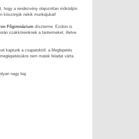
, hogy a rendezvény olajozottan működjön.
en köszönjük nekik munkájukat!
ron Főgimnázium
díszterme. Ezúton is
rán szakköreinknek a tantermeket, illetve
ket kaptunk a csapatoktól: a Meglepetés
ig meglepetésükre nem matek feladat várta
olyan nagy baj: