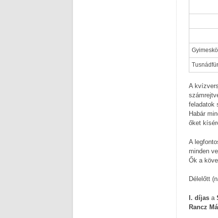
Gyimeskö
Tusnádfü
A kvízvers
számrejtv
feladatok 
Habár min
őket kísér
A legfonto
minden ve
Ők a köve
Délelőtt (
I. díjas
a
Rancz Má