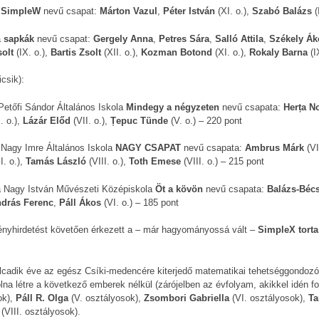
a
SimpleW
nevű csapat:
Márton Vazul
,
Péter István
(XI. o.),
Szabó Balázs
(
a
sapkák
nevű csapat:
Gergely Anna
,
Petres Sára
,
Salló Attila
,
Székely Ák
olt
(IX. o.),
Bartis Zsolt
(XII. o.),
Kozman Botond
(XI. o.),
Rokaly Barna
(I
icsik):
Petőfi Sándor Általános Iskola
Mindegy a négyzeten
nevű csapata:
Herța N
. o.),
Lázár Előd
(VII. o.),
Țepuc Tünde
(V. o.) – 220 pont
Nagy Imre Általános Iskola
NAGY CSAPAT
nevű csapata:
Ambrus Márk
(VI
I. o.),
Tamás László
(VIII. o.),
Toth Emese
(VIII. o.) – 215 pont
 Nagy István Művészeti Középiskola
Öt a kövön
nevű csapata:
Balázs-Bécs
ndrás Ferenc
,
Páll Ákos
(VI. o.) – 185 pont
nyhirdetést követően érkezett a – már hagyományossá vált –
SimpleX torta
lcadik éve az egész Csíki-medencére kiterjedő matematikai tehetséggondoz
olna létre a következő emberek nélkül (zárójelben az évfolyam, akikkel idén f
k),
Páll R. Olga
(V. osztályosok),
Zsombori Gabriella
(VI. osztályosok),
Ta
(VIII. osztályosok).