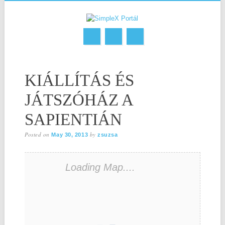
Skip
MAIN MENU
to
KIÁLLÍTÁS ÉS
content
JÁTSZÓHÁZ A
SAPIENTIÁN
Posted on
by
May 30, 2013
zsuzsa
Loading Map....