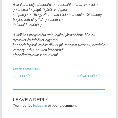
A kiállítás célja rámutatni a matematika és azon belül a
geometria lenyűgöző játékosságára,
szépségére. Ahogy Pierre van Hiele is mondta: “Geometry
begins with play.” (A geometria a
játékkal kezdődik.)
A kiállítás megnyitója után logikai játszóházba hívunk
gyereket és felnőttet egyaránt.
Lesznek logikai vetélkedők is (pl. tangram verseny, detektív
verseny, stb.), amiken különböző
ajándéktárgyakat lehet nyerni.
|
Leave a comment
POST NAVIGATION
← ELŐZŐ
KÖVETKÖZŐ →
LEAVE A REPLY
You must be
logged in
to post a comment.