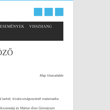
ESEMÉNYEK
VISSZHANG
ÖZŐ
Map Unavailable
l tartott, kíváncsiságvezérelt matematika
Csíkszereda) és Márton Áron Gimnázium