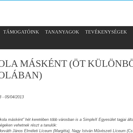
TÁMOGATÓINK
TANANYAGOK
TEVÉKENYSÉGEK
KOLA MÁSKÉNT (ÖT KÜLÖNB
KOLÁBAN)
3 - 05/04/2013
skola másként” hét keretében több városban is a SimpleX Egyesület tagjai álta
égeken vehetnek részt a tanulók:
: Horváth János Elméleti Líceum (Margitta), Nagy István Művészeti Líceum (