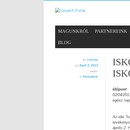
Skip
MAIN MENU
MAGUNKRÓL
PARTNEREINK
to
content
BLOG
IS
by
zsuzsa
on
April 2, 2013
IS
under
∞
Permalink
Időpont
02/04/201
egész nap
Az idei “I
tevékenys
április 2