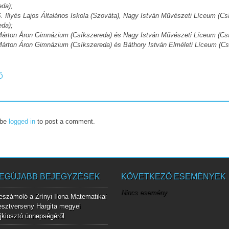
eda);
 S. Illyés Lajos Általános Iskola (Szováta), Nagy István Művészeti Líceum 
eda);
: Márton Áron Gimnázium (Csíkszereda) és Nagy István Művészeti Líceum (Cs
: Márton Áron Gimnázium (Csíkszereda) és Báthory István Elméleti Líceum (Cs
T NAVIGATION
Ő
 be
logged in
to post a comment.
EGÚJABB BEJEGYZÉSEK
KÖVETKEZŐ ESEMÉNYEK
Nincs esemény
eszámoló a Zrínyi Ilona Matematikai
esztverseny Hargita megyei
íjkiosztó ünnepségéről