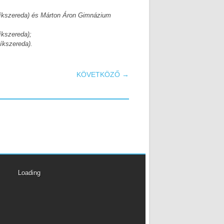
(Csíkszereda) és Márton Áron Gimnázium
íkszereda);
íkszereda).
KÖVETKÖZŐ →
Loading