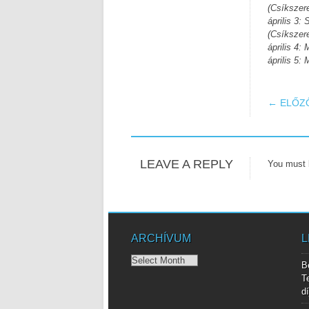
(Csíkszer
április 3:
(Csíkszer
április 4
április 5
POS
← ELŐZ
LEAVE A REPLY
You must
ARCHÍVUM
L
Archívum
B
T
d