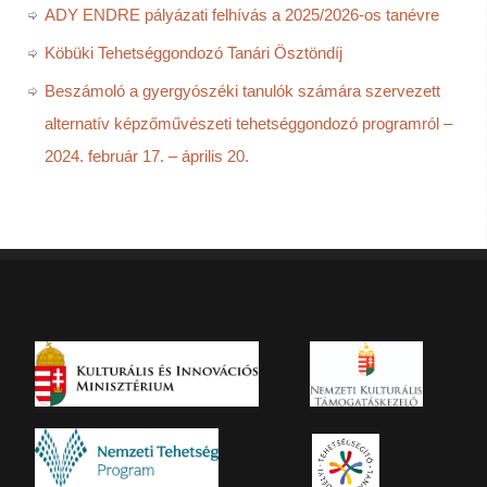
ADY ENDRE pályázati felhívás a 2025/2026-os tanévre
Köbüki Tehetséggondozó Tanári Ösztöndíj
Beszámoló a gyergyószéki tanulók számára szervezett
alternatív képzőművészeti tehetséggondozó programról –
2024. február 17. – április 20.