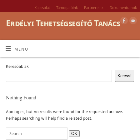
Kapcsolat
Támogatóink
Partnereink
Dokumentumok
Erdélyi Tehetségsegítő Tanács
MENU
Keresőablak
Keress!
Nothing Found
Apologies, but no results were found for the requested archive.
Perhaps searching will help find a related post.
OK