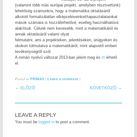
(valamint több más európai projekt, amelyben résztvettünk)
lehetőség számunkra, hogy a matematika oktatásáról
alkotott formalizálatlan elképzeléseinket/tapasztalatainkat
mások számára is hozzáférhetővé, esetleg használhatóvá
alakítsuk. Célunk nem kevesebb, mint a matematikáról és
annak oktatásáról valami olyat
felmutatni, ami a projekteken, jelentéseken, ürügyeken és
okokon túlmutatva a matematikáról, mint alapvető emberi
tevékenységről szól.
A román nyelvű változat 2013-ban jelent meg és
itt
érhető
el.
Posted in
|
|
PRIMAS
Leave a comment
POST NAVIGATION
← ELŐZŐ
KÖVETKÖZŐ →
LEAVE A REPLY
You must be
logged in
to post a comment.