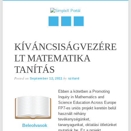
Skip
MAIN MENU
to
KÍVÁNCSISÁGVEZÉRE
content
LT MATEMATIKA
TANÍTÁS
Posted on
by
September 12, 2011
szilard
Ebben a kötetben a Promoting
Inquiry in Mathematics and
Science Education Across Europe
FP7-es uniós projekt keretén belül
használt néhány
tevékenységünket,
tananyagunkat, oktatási ötletünket
Beleolvasok
mutatjuk be. Ez a projekt